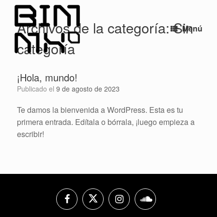
Saltar
al
Archivos de la categoría:
Sin
contenido
Menú
categoría
¡Hola, mundo!
Publicado el
9 de agosto de 2023
Te damos la bienvenida a WordPress. Esta es tu
primera entrada. Edítala o bórrala, ¡luego empieza a
escribir!